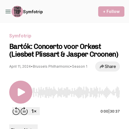
+ Follow
Symfotrip
Symfotrip
Bartók: Concerto voor Orkest
(Liesbet Plissart & Jasper Croonen)
Share
April 11, 2024
•
Brussels Philharmonic
•
Season 1
Use Left/Right to seek, Home/End to jump to st
0:00
|
30:37